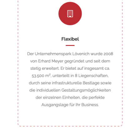
- ZEISSSTRASSE 3
- ZEISSSTRASSE 5
FREIE MIETFLÄCHEN
- Bürogebäude | D17 |
- Lager mit Büro | Atelier | D13
- Lagerhalle inkl. Büro | K89
- Büro | E50 | Frechen
STANDORT
KONTAKT
- DER GRÜNDER – ERHARD MEYER