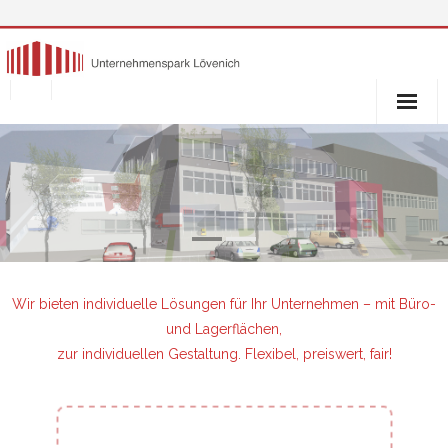
Skip
to
content
UNTERNEHMENSPARK
- DIESELSTRASSE 6
- DIESELSTRASSE 8
- DIESELSTRASSE 13
Wir bieten individuelle Lösungen für Ihr Unternehmen – mit Büro-
und Lagerflächen,
- DIESELSTRASSE 17
zur individuellen Gestaltung. Flexibel, preiswert, fair!
- DIESELSTRASSE 19
- KOELNER STRASSE 89