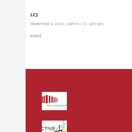
123
September 5, 2024
admin
0 - 500 qm
asasd